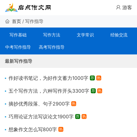
游客
首页
/
写作指导
写作基础
写作方法
文学常识
经验交流
中考写作指导
高考写作指导
最新写作指导
作好读书笔记，为好作文蓄力1000字
荐
热
五个写作方法，六种写作开头3300字
荐
热
摘抄优秀段落、句子2900字
热
巧用论证方法写议论文1900字
荐
热
想象作文怎么写800字
热