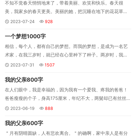
天起...
不知不觉春天悄悄地来了，带着美丽、欢笑和快乐。春天很
美，我家乡的春天更美。美丽的她，把沉睡在地下的花花草草
都叫了出来，大家纷纷从地下争前恐后地钻出来，好像在争艳
2023-07-24
928
似的。大地没几天就变成了绿草如茵，百花吐馨，花姿俊美的
一个梦想1000字
景色，当然也有一些正含苞待放。春雷公公出来叫醒大家，＂
春天来了＂，这时下雨了，淋淋沥沥...
相信，每个人，都有自己的梦想。而我的梦想，是成为一名艺
术家，在我三岁时，就已经在心里种下了种子。两岁时，我用
我那细小的手，第一次拿起了画笔。至今我还记得，我初次画
2023-07-31
1507
小人儿--没头发，没手指，甚至把胳膊画在头上。我还自豪地
我的父亲800字
给妈妈层示:＂看!我画得多好呀！＂。...
在人们眼中，我是幸福的，因为我有一个爱我、疼我的爸爸！
爸爸瘦瘦的个子，身高175厘米，年纪不大，两鬓却已有丝丝白
发！我和爸爸的故事要从儿时说起！每当节假日出去玩，任性
2023-06-19
888
的我根本不会放过＂害＂爸爸的机会。那是一家人逛万达，迎
我的父亲600字
面走来的女孩手中拿有彩色气球，深深地被吸引了，爸爸头也
不回的到处去找，找了半小时...
＂月有阴晴圆缺，人有悲欢离合。＂的确啊，家中亲人是有分