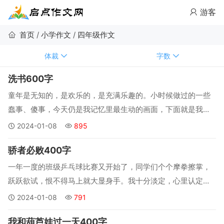
游客
首页
/
小学作文
/
四年级作文
体裁
字数
洗书600字
童年是无知的，是欢乐的，是充满乐趣的。小时候做过的一些
蠢事、傻事，今天仍是我记忆里最生动的画面，下面就是我的
一次美妙的经历。那是我四岁那年，我最心爱的《娃娃画报》
2024-01-08
895
不见了，我的心里很着急，就开始没命地翻，差点把家给找翻
骄者必败400字
了，直到最后，我才从妈妈的床底下给翻了出来，因为在床底
下待的时间很长了...
一年一度的班级乒乓球比赛又开始了，同学们个个摩拳擦掌，
跃跃欲试，恨不得马上就大显身手。我十分淡定，心里认定今
年的冠军非我莫属，因为在上届比赛中，我发现各路豪杰都是
2024-01-08
791
我的手下败将。拿了上届比赛的冠军后，同学们私下里都喊我
我和葫芦娃过一天400字
为师父，经常让我当他们的指导教练。所以，我这个教练对这