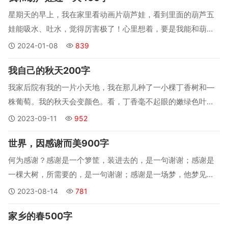
次比赛的第一名自然是志在必得...
星期天的早上，我在家里看动画片葫芦娃，看到里面的葫芦五
娃能吸水、吐水，觉得厉害极了！心里想着，要是我能和葫芦
五娃学会这个本领，那该有多好哇！突然，动画片里的葫芦五
2024-01-08
839
娃就出现了在我面前。我和五娃说了我的心愿后，他说可以教
我自己的秋天200字
我，但是要我带他到人间玩一天。于是我就带领着五娃出门
了...
我家后院有我的一片小天地，我在那儿种了一小棵丁香树和—
株葡萄。我的秋天会变颜色。看，丁香毫不起眼的嫩绿色叶子
到了初秋，就变成了深绿色。它绿得那么浓郁，定睛看去是那
2023-09-11
952
样舒服。到了仲秋，叶子开始慢慢变黄，从底部开始，就像两
世界，因感谢而美900字
只手上面托着一个大大的球。深秋还没到，我想象着它的叶子
应该是金黄色的，在...
何为感谢？感谢是一个箩筐，装进去的，是一句谢谢；感谢是
一棵大树，所需要的，是一句谢谢；感谢是一场梦，他梦见
的，是一句谢谢……从古至今，每个人，都应该学会感谢。世
2023-08-14
781
界，因感谢而美！要感谢，首先，我们要感谢我们的父母。没
家乡的春500字
有因为，父母生下我们就需要感谢。而且，我们的父母还要每