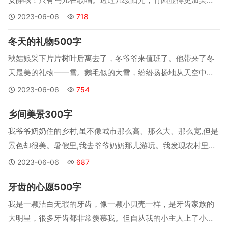
丽。我们沿着小路直往前走，看到了一大片荷花池，虽然荷花
2023-06-06
718
早已焉了，但是，我还能想到荷花开放的样子，肯定很美
冬天的礼物500字
丽。...
秋姑娘采下片片树叶后离去了，冬爷爷来值班了。他带来了冬
天最美的礼物——雪。鹅毛似的大雪，纷纷扬扬地从天空中落
下来，像一个个活泼可爱的小精灵正在天空玩耍，又像柳絮漫
2023-06-06
754
天飘舞，天地合为一体。...
乡间美景300字
我爷爷奶奶住的乡村,虽不像城市那么高、那么大、那么宽,但是
景色却很美。暑假里,我去爷爷奶奶那儿游玩。我发现农村里的
许多美景都美不胜收,绿意盎然的柳树、鲜艳的榆叶梅、贪睡的
2023-06-06
687
金叶……还有松树,一直挺立在那儿,像个小护卫。...
牙齿的心愿500字
我是一颗洁白无瑕的牙齿，像一颗小贝壳一样，是牙齿家族的
大明星，很多牙齿都非常羡慕我。但自从我的小主人上了小