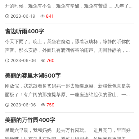
开的时候，难免有不舍，难免有辛酸，难免有苦涩……几年了，
父亲一直从事着一份工作，具体是什么，我也不太清楚，知道
2023-06-19
841
他很清闲很悠哉，但不知为什么却要一个月才回来一次，或是
窗边听雨400字
更长时间。父亲以前都是在涿州工作，每天都会回家，现在
一...
今天下雨了。晚上，我坐在窗边，舔着玻璃杯，静静的听你的
声音。那么安静，外面只有滴滴答答的雨声。周围静静的，静
静的……没有了像白天那么吵闹的声音，只剩下我和滴滴答答的
2023-06-06
760
声响。...
美丽的赛里木湖500字
刚放假，我就跟着爸爸妈妈一起去新疆旅游。新疆景色真是美
丽极了！有广阔的那拉提草原、一座座连绵起伏的雪山、一望
无垠的沙漠。最让我难忘的还是具有“太平洋最后一滴眼泪”之
2023-06-06
759
称的赛里木湖了。...
美丽的万竹园400字
星期六早晨，我和妈妈一起去万竹园玩。一进月亮门，里面好
安静哦！只有鸟儿在歌唱。透过几缕阳光，竹园显得更加美