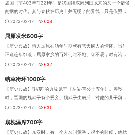
战国（前403年前221年）是我国继东周列国以来的又一个诸侯
割据的时代。其与春秋在历史上并无明了的界线，只是依照今
天的习惯，以“三家分晋”（前403年）为起始标记，到前二二一
2023-02-17
608
年秦统一六国这一段时间称为战国时期到了战国时期，中国的
屈原发米600字
场面已发生了变化.........
【历史典故】诗人屈原在幼年时期就有悲天悯人的情怀。当时
正逢连年饥荒，屈原家乡的百姓们吃不饱、穿不暖，时有沿街
乞讨、啃树皮、食埃土者，幼小的屈原见之不禁伤心落泪。一
2023-02-17
632
天，屈原家门前的大石头缝里突然流出了雪白的大米，百姓们
结草衔环1000字
见状，纷纷拿来碗瓢、布袋接米，将米背回了家。...
【历史典故】“结草”的典故见于《左传·宣公十五年》。春秋
时，晋国的魏武子有个爱妾。魏武子生病后，对他的儿子魏颗
说：“我死之后，你一定要把她嫁出去。”不久魏武子病重，又
2023-02-17
631
对魏颗说：“我死之后，一定要让她为我殉葬。”等到魏武子死
扇枕温席700字
后，魏颗没有把那爱妾杀死陪葬，而是把她嫁给了别人。...
【历史典故】东汉时，有一个人名叫黄香，很小的时候，他就