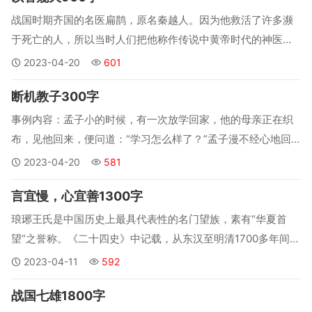
战国时期齐国的名医扁鹊，原名秦越人。因为他救活了许多濒
于死亡的人，所以当时人们把他称作传说中黄帝时代的神医扁
鹊，而不去提他真实的姓名了。传说，扁鹊曾得到过仙药和秘
2023-04-20
601
方，能隔墙给人看病，并能看清病人的五脏六腑，病灶在什么
断机教子300字
地方。...
事例内容：孟子小的时候，有一次放学回家，他的母亲正在织
布，见他回来，便问道：“学习怎么样了？”孟子漫不经心地回
答说：“跟过去一样。”孟母见他无所谓的样子，十分恼火，就
2023-04-20
581
用剪刀把织好的布剪断。...
言宜慢，心宜善1300字
琅琊王氏是中国历史上最具代表性的名门望族，素有“华夏首
望”之誉称。《二十四史》中记载，从东汉至明清1700多年间，
琅琊王氏共培养出了以王吉、王导、王羲之等人为代表的35个
2023-04-11
592
宰相、36个皇后和36个驸马以及数以百计的文人名仕。...
战国七雄1800字