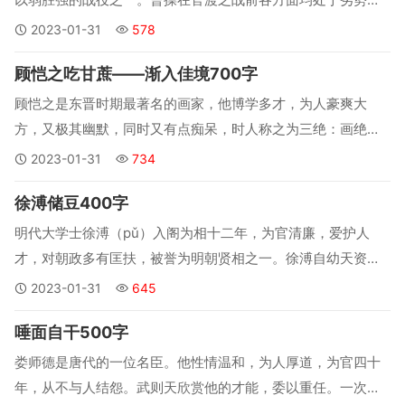
位。一天，听说袁绍的谋士许攸（yōu）来投奔自己，他竟顾不
2023-01-31
578
得穿衣服，打着赤脚慌忙出来迎接，对许攸十分尊重。...
顾恺之吃甘蔗——渐入佳境700字
顾恺之是东晋时期最著名的画家，他博学多才，为人豪爽大
方，又极其幽默，同时又有点痴呆，时人称之为三绝：画绝、
文绝和痴绝。现存于世的《洛神赋图》、《女史箴图》就是顾
2023-01-31
734
恺之的传世名作。顾恺之曾经跟随大司马桓温做过参军。有一
徐溥储豆400字
天，顾恺之跟着桓温去江陵视察，当地官员来拜见桓温，带来
了当地的特产甘蔗。...
明代大学士徐溥（pǔ）入阁为相十二年，为官清廉，爱护人
才，对朝政多有匡扶，被誉为明朝贤相之一。徐溥自幼天资聪
明，一心向学。在私塾读书时，徐溥还效仿古人，用“储豆”的
2023-01-31
645
方法不断地检点自己的言行。...
唾面自干500字
娄师德是唐代的一位名臣。他性情温和，为人厚道，为官四十
年，从不与人结怨。武则天欣赏他的才能，委以重任。一次，