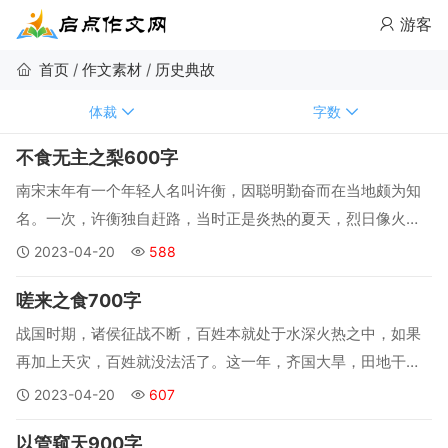
游客
首页
/
作文素材
/
历史典故
体裁
字数
不食无主之梨600字
南宋末年有一个年轻人名叫许衡，因聪明勤奋而在当地颇为知
名。一次，许衡独自赶路，当时正是炎热的夏天，烈日像火球
一样炙烤着大地。许衡由于长时间赶路而汗流浃背，口干舌
2023-04-20
588
燥。走着走着，他遇到了几个商贩在一棵大树下乘凉，那帮商
嗟来之食700字
贩也都又热又渴，但却没有水。...
战国时期，诸侯征战不断，百姓本就处于水深火热之中，如果
再加上天灾，百姓就没法活了。这一年，齐国大旱，田地干
裂，庄稼旱死了，穷人吃完了树叶吃树皮，吃完了草苗吃草
2023-04-20
607
根，只得到外面去逃荒要饭。...
以管窥天900字