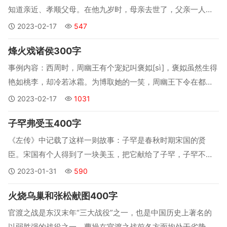
知道亲近、孝顺父母。在他九岁时，母亲去世了，父亲一人来
养育他。他深知父亲的辛苦，对父亲倍加孝顺，一切家务活都
2023-02-17
547
由他一个人承担。别的小孩子在玩耍时，他在家里劈柴做饭，
烽火戏诸侯300字
好让父亲有更多的时间休息。...
事例内容：西周时，周幽王有个宠妃叫褒姒[sì]，褒姒虽然生得
艳如桃李，却冷若冰霜。为博取她的一笑，周幽王下令在都城
附近20多座烽火台上点起烽火——烽火是边关报警的信号，只
2023-02-17
1031
有在外敌入侵需召诸侯来救援的时候才能点燃。...
子罕弗受玉400字
《左传》中记载了这样一则故事：子罕是春秋时期宋国的贤
臣。宋国有个人得到了一块美玉，把它献给了子罕，子罕不肯
接受。献玉的人说：“我已经拿给玉工看过了，玉工认为它是宝
2023-01-31
590
物，所以我才敢进献给您呀！”子罕说：“我把不贪婪当作宝
火烧乌巢和张松献图400字
物，你把美玉当作宝物。如果把玉给了我，那么我们两个人都
丧失了宝物，不如各人保有自己的...
官渡之战是东汉末年“三大战役”之一，也是中国历史上著名的
以弱胜强的战役之一。曹操在官渡之战前各方面均处于劣势地