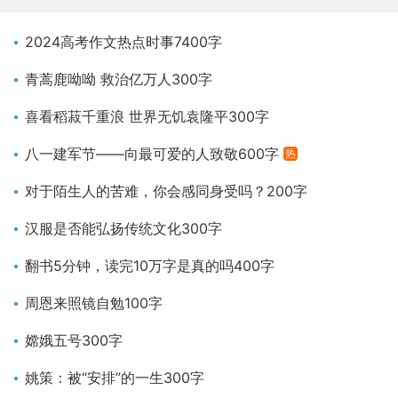
2024高考作文热点时事7400字
青蒿鹿呦呦 救治亿万人300字
喜看稻菽千重浪 世界无饥袁隆平300字
八一建军节——向最可爱的人致敬600字
热
对于陌生人的苦难，你会感同身受吗？200字
汉服是否能弘扬传统文化300字
翻书5分钟，读完10万字是真的吗400字
周恩来照镜自勉100字
嫦娥五号300字
姚策：被“安排”的一生300字