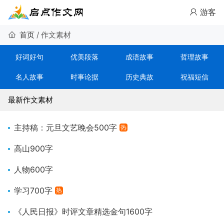
游客
首页
/
作文素材
好词好句
优美段落
成语故事
哲理故事
名人故事
时事论据
历史典故
祝福短信
考场素材
名言警句
黑板报
手抄报
最新作文素材
贺卡
主持稿：元旦文艺晚会500字
热
高山900字
人物600字
学习700字
热
《人民日报》时评文章精选金句1600字