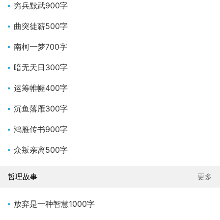
穷兵黩武900字
曲突徒薪500字
南柯一梦700字
暗无天日300字
运筹帷幄400字
沉鱼落雁300字
鸿雁传书900字
众叛亲离500字
哲理故事
更多
放弃是一种智慧1000字