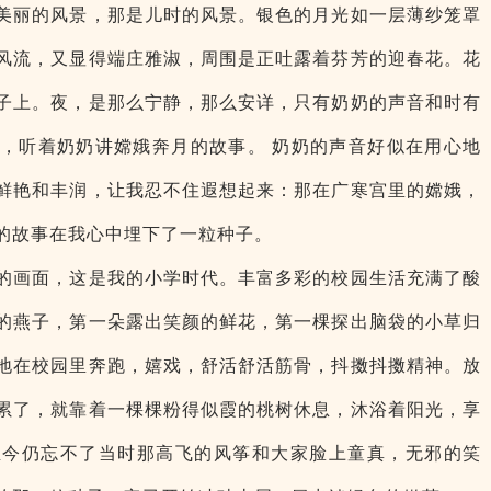
美丽的风景，那是儿时的风景。银色的月光如一层薄纱笼罩
风流，又显得端庄雅淑，周围是正吐露着芬芳的迎春花。花
子上。夜，是那么宁静，那么安详，只有奶奶的声音和时有
，听着奶奶讲嫦娥奔月的故事。 奶奶的声音好似在用心地
鲜艳和丰润，让我忍不住遐想起来：那在广寒宫里的嫦娥，
的故事在我心中埋下了一粒种子。
的画面，这是我的小学时代。丰富多彩的校园生活充满了酸
的燕子，第一朵露出笑颜的鲜花，第一棵探出脑袋的小草归
地在校园里奔跑，嬉戏，舒活舒活筋骨，抖擞抖擞精神。放
累了，就靠着一棵棵粉得似霞的桃树休息，沐浴着阳光，享
至今仍忘不了当时那高飞的风筝和大家脸上童真，无邪的笑