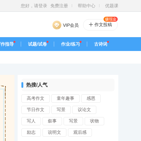
您好，请登录
免费注册
帮助中心
优题课
赚现金
作文投稿
VIP会员
写作指导
试题/试卷
作业/练习
古诗词
热搜/人气
高考作文
童年趣事
感恩
节日作文
写景
议论文
写人
叙事
写景
状物
励志
说明文
观后感