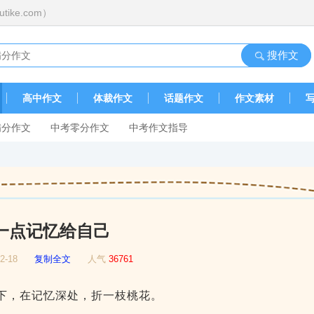
ike.com）
搜作文
高中作文
体裁作文
话题作文
作文素材
满分作文
中考零分作文
中考作文指导
一点记忆给自己
-02-18
复制全文
人气
36761
下，在记忆深处，折一枝桃花。