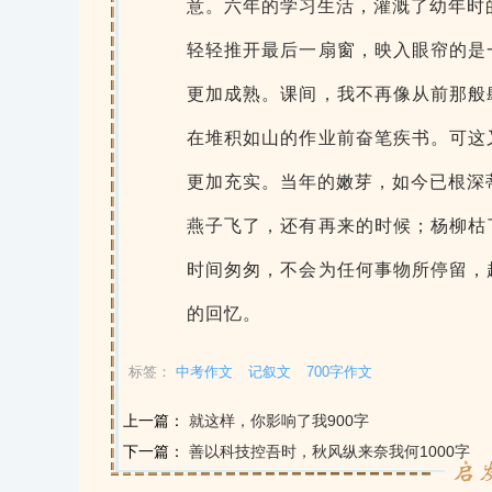
意。六年的学习生活，灌溉了幼年时
轻轻推开最后一扇窗，映入眼帘的是
更加成熟。课间，我不再像从前那般
在堆积如山的作业前奋笔疾书。可这
更加充实。当年的嫩芽，如今已根深
燕子飞了，还有再来的时候；杨柳枯
时间匆匆，不会为任何事物所停留，
的回忆。
标签：
中考作文
记叙文
700字作文
上一篇：
就这样，你影响了我900字
下一篇：
善以科技控吾时，秋风纵来奈我何1000字