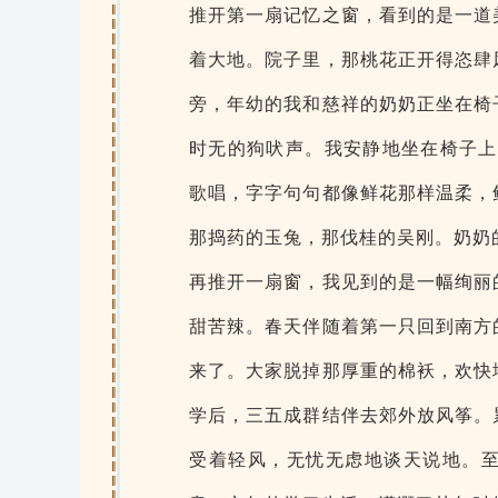
推开第一扇记忆之窗，看到的是一道
着大地。院子里，那桃花正开得恣肆
旁，年幼的我和慈祥的奶奶正坐在椅
时无的狗吠声。我安静地坐在椅子上
歌唱，字字句句都像鲜花那样温柔，
那捣药的玉兔，那伐桂的吴刚。奶奶
再推开一扇窗，我见到的是一幅绚丽
甜苦辣。春天伴随着第一只回到南方
来了。大家脱掉那厚重的棉袄，欢快
学后，三五成群结伴去郊外放风筝。
受着轻风，无忧无虑地谈天说地。