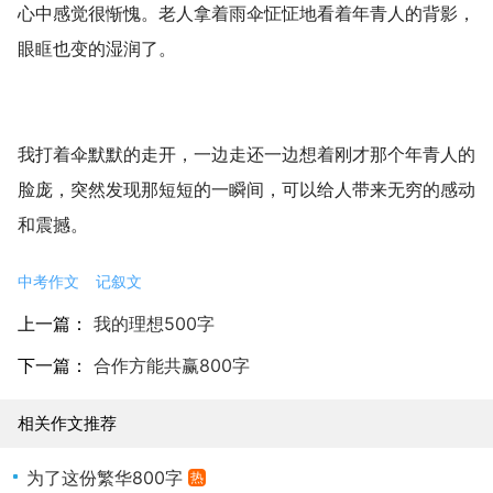
心中感觉很惭愧。老人拿着雨伞怔怔地看着年青人的背影，
眼眶也变的湿润了。
我打着伞默默的走开，一边走还一边想着刚才那个年青人的
脸庞，突然发现那短短的一瞬间，可以给人带来无穷的感动
和震撼。
中考作文
记叙文
上一篇：
我的理想500字
下一篇：
合作方能共赢800字
相关作文推荐
为了这份繁华800字
热