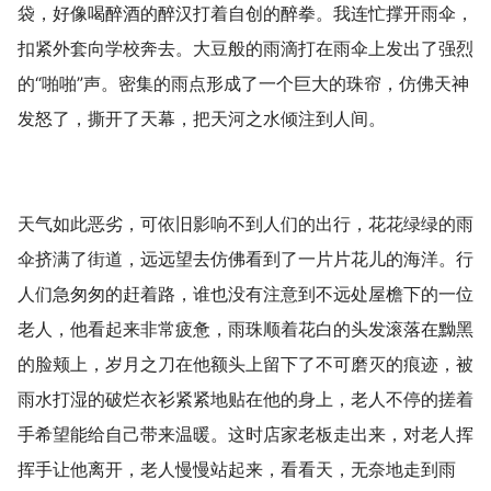
袋，好像喝醉酒的醉汉打着自创的醉拳。我连忙撑开雨伞，
扣紧外套向学校奔去。大豆般的雨滴打在雨伞上发出了强烈
的“啪啪”声。密集的雨点形成了一个巨大的珠帘，仿佛天神
发怒了，撕开了天幕，把天河之水倾注到人间。
天气如此恶劣，可依旧影响不到人们的出行，花花绿绿的雨
伞挤满了街道，远远望去仿佛看到了一片片花儿的海洋。行
人们急匆匆的赶着路，谁也没有注意到不远处屋檐下的一位
老人，他看起来非常疲惫，雨珠顺着花白的头发滚落在黝黑
的脸颊上，岁月之刀在他额头上留下了不可磨灭的痕迹，被
雨水打湿的破烂衣衫紧紧地贴在他的身上，老人不停的搓着
手希望能给自己带来温暖。这时店家老板走出来，对老人挥
挥手让他离开，老人慢慢站起来，看看天，无奈地走到雨