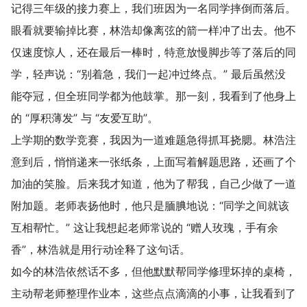
记得三年级的接力赛上，我们班因为一名同学摔倒而落后。
眼看就要输掉比赛，林浩却像离弦的箭一样冲了出去。他不
仅速度惊人，还在最后一棒时，特意放慢脚步等了落后的同
学，轻声说：“别着急，我们一起冲过终点。” 最后虽然没
能夺冠，但全班同学都为他鼓掌。那一刻，我看到了他身上
的 “厚积薄发” 与 “友爱互助”。
上学期的数学竞赛，我因为一道难题急得抓耳挠腮。林浩注
意到后，悄悄递来一张纸条，上面写着解题思路，还画了个
加油的笑脸。后来我才知道，他为了帮我，自己少做了一道
附加题。老师表扬他时，他只是腼腆地说：“同学之间就该
互相帮忙。” 这让我想起老师常说的 “赠人玫瑰，手有余
香”，林浩就是用行动诠释了这句话。
如今的林浩依然话不多，但他默默帮同学修理坏掉的桌椅，
主动帮老师整理作业本，这些点点滴滴的小事，让我看到了